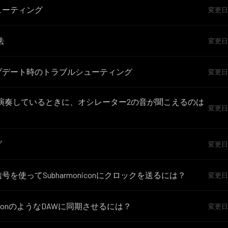
ルシューティング
変更日 月
法
変更日 水
ウェアアップデート時のトラブルシューティング
変更日 火
ンサー1だけを演奏しているときに、オシレーター2の音が聞こえるのは
変更日 火
グ
変更日 日
ロック信号を使ってSubharmoniconにクロックを送るには？
変更日 水
conをAbletonのようなDAWに同期させるには？
変更日 水