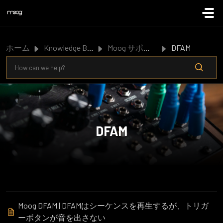
メインコンテンツに移動
ホーム
Knowledge Base
Moog サポート
DFAM
DFAM
Moog DFAM | DFAMはシーケンスを再生するが、トリガ
ーボタンが音を出さない