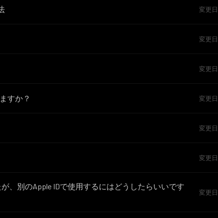
法
変更日 火
変更日 火
変更日 水
きますか？
変更日 水
変更日 月
変更日 火
購入しましたが、別のApple IDで使用するにはどうしたらいいです
変更日 金