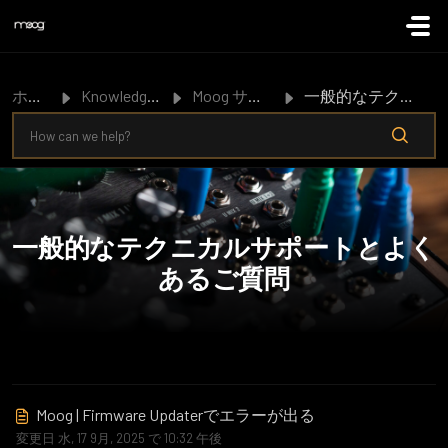
メインコンテンツに移動
ホーム
Knowledge Base
Moog サポート
一般的なテクニカルサポートとよくあるご質問
一般的なテクニカルサポートとよく
あるご質問
Moog | Firmware Updaterでエラーが出る
変更日 水, 17 9月, 2025 で 10:32 午後