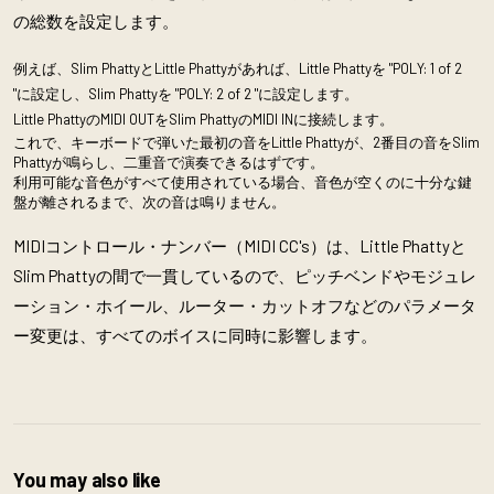
の総数を設定します。
例えば、
Slim Phatty
とLittle Phattyがあれば、Little Phattyを "POLY: 1 of 2
"に設定し、
Slim Phatty
を "POLY: 2 of 2 "に設定します。
Little PhattyのMIDI OUTを
Slim Phatty
のMIDI INに接続します。
これで、キーボードで弾いた最初の音をLittle Phattyが、2番目の音をSlim
Phattyが鳴らし、二重音で演奏できるはずです。
利用可能な音色がすべて使用されている場合、音色が空くのに十分な鍵
盤が離されるまで、次の音は鳴りません。
MIDIコントロール・ナンバー（MIDI CC's）は、Little Phattyと
Slim Phattyの間で一貫しているので、ピッチベンドやモジュレ
ーション・ホイール、ルーター・カットオフなどのパラメータ
ー変更は、すべてのボイスに同時に影響します。
You may also like