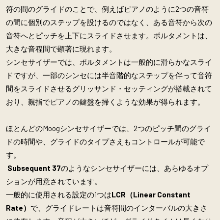
符の間のグライドのことで、例えばピアノのように2つの音符
の間に個別のステップを設けるのではなく、ある音符から次の
音符へとピッチを上下にスライドさせます。
ポルタメントは、
大きな音程間で顕著に現れます。
シンセサイザーでは、ポルタメントは一般的に滑らかなスライ
ドですが、一部のシンセには半音階的なステップを伴って音符
間をスライドさせるグリッサンド・セッティングが搭載されて
おり、親指でピアノの鍵盤を掃くような効果が得られます。
ほとんどのMoogシンセサイザーでは、2つのピッチ間のグライ
ドの時間や、グライドのタイプさえもコントロールが可能で
す
。
Subsequent 37
のようなシンセサイザーには、あらゆるオプ
ションが用意されています。
一般的に使用される設定の1つは
LCR（Linear Constant
Rate）
で、グライドレートは音符間のインターバルの大きさ