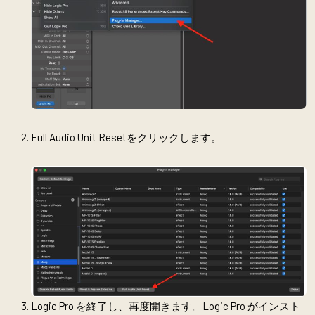
Full Audio Unit Resetをクリックします。
Logic Pro を終了し、再度開きます。Logic Pro がインスト