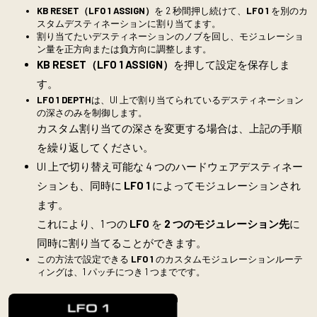
KB RESET（LFO 1 ASSIGN）
を 2 秒間押し続けて、
LFO 1
を別のカ
スタムデスティネーションに割り当てます。
割り当てたいデスティネーションのノブを回し、モジュレーショ
ン量を正方向または負方向に調整します。
KB RESET（LFO 1 ASSIGN）
を押して設定を保存しま
す。
LFO 1 DEPTH
は、UI 上で割り当てられているデスティネーション
の深さのみを制御します。
カスタム割り当ての深さを変更する場合は、上記の手順
を繰り返してください。
UI 上で切り替え可能な 4 つのハードウェアデスティネー
ションも、同時に
LFO 1
によってモジュレーションされ
ます。
これにより、1 つの
LFO
を
2 つのモジュレーション先
に
同時に割り当てることができます。
この方法で設定できる
LFO 1
のカスタムモジュレーションルーテ
ィングは、1 パッチにつき 1 つまでです。