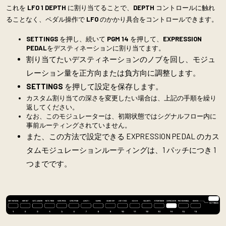
これを
LFO 1 DEPTH
に割り当てることで、
DEPTH
コントロールに触れ
ることなく、ペダル操作で
LFO
のかかり具合をコントロールできます。
SETTINGS
を押し、続いて
PGM 14
を押して、
EXPRESSION
PEDAL
をデスティネーションに割り当てます。
割り当てたいデスティネーションのノブを回し、モジュ
レーション量を正方向または負方向に調整します。
SETTINGS
を押して設定を保存します。
カスタム割り当ての深さを変更したい場合は、上記の手順を繰り
返してください。
なお、このモジュレーターは、初期状態ではシグナルフロー内に
事前ルーティングされていません。
また、この方法で設定できる EXPRESSION PEDAL のカス
タムモジュレーションルーティングは、1 パッチにつき 1
つまでです。