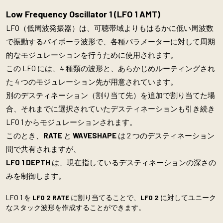
Low Frequency Oscillator 1 (
LFO 1 AMT)
LFO（低周波発振器）は、可聴帯域よりもはるかに低い周波数
で振動するバイポーラ波形で、各種パラメーターに対して周期
的なモジュレーションを行うために使用されます。
この LFO には、4 種類の波形と、あらかじめルーティングされ
た 4 つのモジュレーション先が用意されています。
別のデスティネーション（割り当て先）を追加で割り当てた場
合、それまでに選択されていたデスティネーションも引き続き
LFO 1 からモジュレーションされます。
このとき、
RATE
と
WAVESHAPE
は 2 つのデスティネーション
間で共有されますが、
LFO 1 DEPTH
は、現在指しているデスティネーションの深さの
みを制御します。
LFO 1 を
LFO 2 RATE
に割り当てることで、
LFO 2
に対してユニーク
なスタック波形を作成することができます。