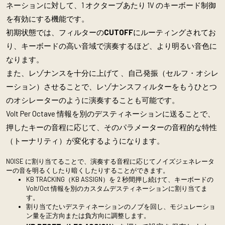
ネーションに対して、1 オクターブあたり 1V のキーボード制御
を有効にする機能です。
初期状態では、フィルターの
CUTOFF
にルーティングされてお
り、キーボードの高い音域で演奏するほど、より明るい音色に
なります。
また、レゾナンスを十分に上げて 、自己発振（セルフ・オシレ
ーション）させることで、レゾナンスフィルターをもうひとつ
のオシレーターのように演奏することも可能です。
Volt Per Octave 情報を別のデスティネーションに送ることで、
押したキーの音程に応じて、そのパラメーターの音程的な特性
（トーナリティ）が変化するようになります。
NOISE に割り当てることで、演奏する音程に応じてノイズジェネレータ
ーの音を明るくしたり暗くしたりすることができます。
KB TRACKING（KB ASSIGN）を 2 秒間押し続けて、キーボードの
Volt/Oct 情報を別のカスタムデスティネーションに割り当てま
す。
割り当てたいデスティネーションのノブを回し、モジュレーショ
ン量を正方向または負方向に調整します。