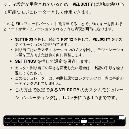
シティ設定が用意されているため、
VELOCITY
は追加の割り当
て可能なモジュレーターとして使用できます。
これを
FB
（フィードバック） に割り当てることで、強くキーを押すほ
どノートがサチュレーションされるような表現が可能になります。
SETTINGS
を押し、続いて
PGM 12
を押して、
VELOCITY
をデス
ティネーションに割り当てます。
割り当てたいデスティネーションのノブを回し、モジュレーショ
ン量を正方向または負方向に調整します。
SETTINGS
を押して設定を保存します。
カスタム割り当ての深さを変更したい場合は、上記の手順を繰り
返してください。
このモジュレーターは、初期状態ではシグナルフロー内に事前ル
ーティングされていません。
この方法で設定できる
VELOCITY
のカスタムモジュレー
ションルーティングは、1 パッチにつき 1 つまでです。