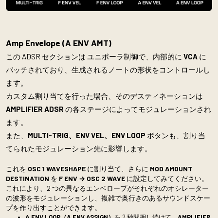
Amp Envelope
(A ENV AMT)
この ADSR セクションは ユニポーラ制御で、内部的に
VCA
に
パッチされており、生成されるノートの形状をコントロールし
ます。
カスタム割り当てを行った場合、そのデスティネーションは
AMPLIFIER ADSR
の各ステージによってモジュレーションされ
ます。
また、
MULTI-TRIG、ENV VEL、ENV LOOP
ボタンも、割り当
てられたモジュレーション先に影響します。
これを
OSC 1 WAVESHAPE
に割り当て、さらに
MOD AMOUNT
DESTINATION
を
F ENV → OSC 2 WAVE
に設定してみてください。
これにより、2 つの異なるエンベロープがそれぞれのオシレーター
の波形をモジュレーションし、複雑で奥行きのあるサウンドスケー
プを作り出すことができます。
A ENV LOOP（A ENV ASSIGN）
を 2 秒間押し続けて、
AMPLIFIER