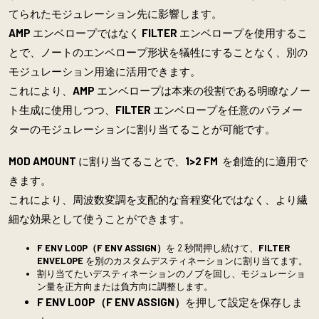
てられたモジュレーション先に影響します。
AMP
エンベロープではなく
FILTER
エンベロープを使用するこ
とで、ノートのエンベロープ形状を犠牲にすることなく、別の
モジュレーション用途に活用できます。
これにより、
AMP
エンベロープは本来の役割である明瞭なノー
ト生成に使用しつつ、
FILTER
エンベロープを任意のパラメー
ターのモジュレーションに割り当てることが可能です。
MOD AMOUNT
に割り当てることで、
1>2 FM
を創造的に適用で
きます。
これにより、周波数変調を支配的な音程変化ではなく、より繊
細な効果として使うことができます。
F ENV LOOP（F ENV ASSIGN）
を 2 秒間押し続けて、
FILTER
ENVELOPE
を別のカスタムデスティネーションに割り当てます。
割り当てたいデスティネーションのノブを回し、モジュレーショ
ン量を正方向または負方向に調整します。
F ENV LOOP（F ENV ASSIGN）
を押して設定を保存しま