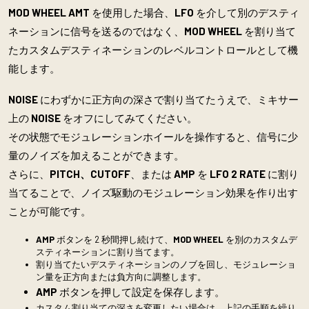
MOD WHEEL AMT
を使用した場合、
LFO
を介して別のデスティ
ネーションに信号を送るのではなく、
MOD WHEEL
を割り当て
たカスタムデスティネーションのレベルコントロールとして機
能します。
NOISE
にわずかに正方向の深さで割り当てたうえで、ミキサー
上の
NOISE
をオフにしてみてください。
その状態でモジュレーションホイールを操作すると、信号に少
量のノイズを加えることができます。
さらに、
PITCH、CUTOFF
、または
AMP
を
LFO 2 RATE
に割り
当てることで、ノイズ駆動のモジュレーション効果を作り出す
ことが可能です。
AMP
ボタンを 2 秒間押し続けて、
MOD WHEEL
を別のカスタムデ
スティネーションに割り当てます。
割り当てたいデスティネーションのノブを回し、モジュレーショ
ン量を正方向または負方向に調整します。
AMP
ボタンを押して設定を保存します。
カスタム割り当ての深さを変更したい場合は、上記の手順を繰り