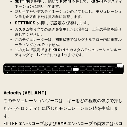
SETTINGS
を押し、続いて
PGM 11
を押して、
KB S+H
をデスティ
ネーションに割り当てます。
割り当てたいデスティネーションのノブを回し、モジュレーショ
ン量を正方向または負方向に調整します。
SETTINGS
を押して設定を保存します。
カスタム割り当ての深さを変更したい場合は、上記の手順を繰り
返してください。
このモジュレーターは、初期状態ではシグナルフロー内に事前ル
ーティングされていません。
この方法で設定できる
KB S+H
のカスタムモジュレーションルー
ティングは、1 パッチにつき 1 つまでです。
Velocity
(VEL AMT)
このモジュレーションソースは、キーをどの程度の強さで押し
たか（ベロシティ）に応じたモジュレーション値を生成しま
す。
FILTER エンベロープおよび
AMP
エンベロープの両方にはベロ